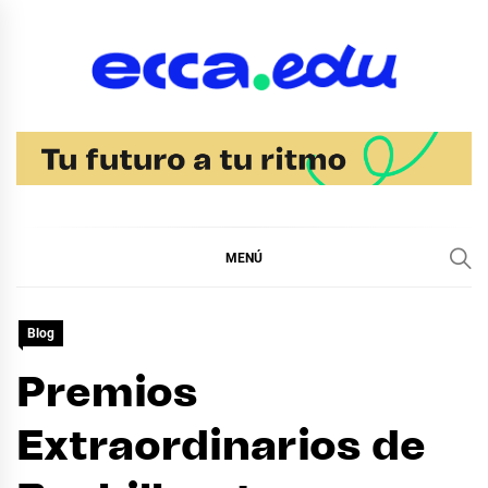
Ir
al
contenido
Blog Bachillerato
Ecca
MENÚ
Blog
Premios
Extraordinarios de