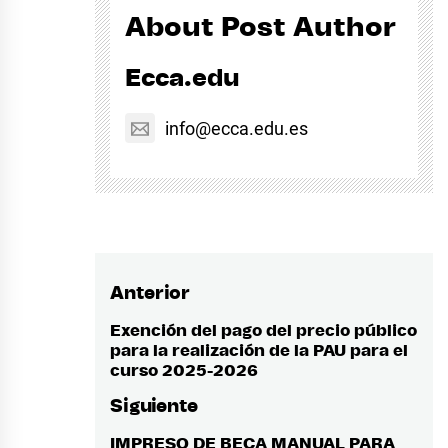
About Post Author
Ecca.edu
info@ecca.edu.es
Anterior
Navegación
de
Exención del pago del precio público
Entrada
para la realización de la PAU para el
anterior:
entradas
curso 2025-2026
Siguiente
IMPRESO DE BECA MANUAL PARA
Entrada