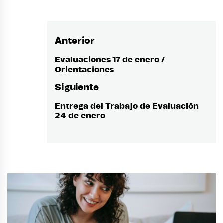
Anterior
Navegación
de
Evaluaciones 17 de enero /
Entrada
Orientaciones
anterior:
entradas
Siguiente
Entrega del Trabajo de Evaluación
Entrada
24 de enero
siguiente: