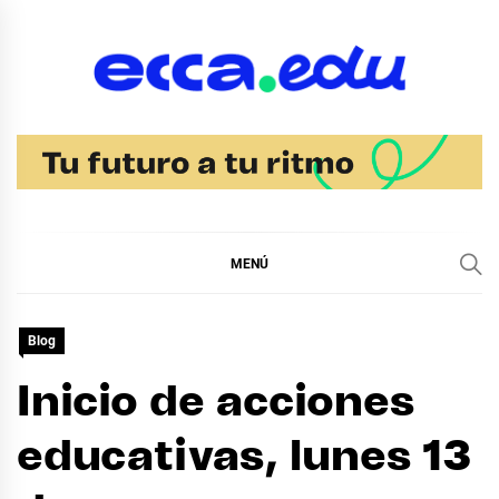
Ir
al
contenido
Blog Bachillerato
Ecca
MENÚ
Blog
Inicio de acciones
educativas, lunes 13