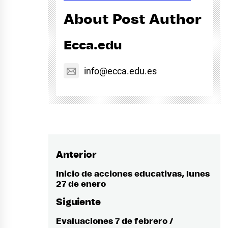
About Post Author
Ecca.edu
info@ecca.edu.es
Anterior
Navegación
de
Inicio de acciones educativas, lunes
Entrada
27 de enero
anterior:
entradas
Siguiente
Evaluaciones 7 de febrero /
Entrada