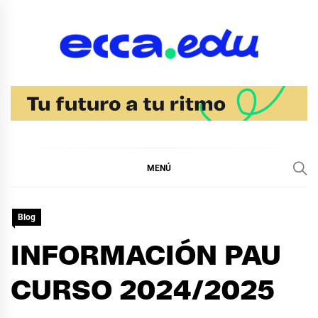
Ir
al
contenido
Blog Bachillerato
Ecca
MENÚ
Blog
INFORMACIÓN PAU
CURSO 2024/2025