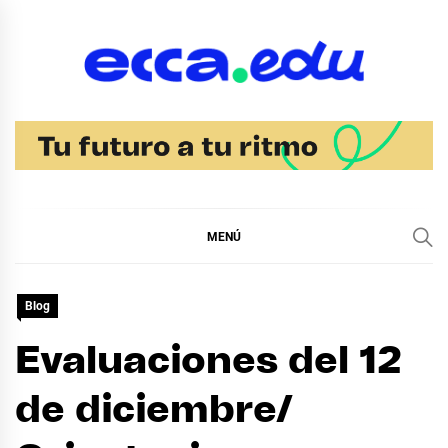
Ir
al
contenido
Blog Bachillerato
Ecca
MENÚ
Blog
Evaluaciones del 12
de diciembre/