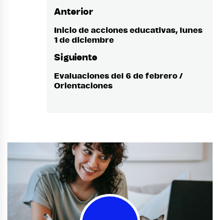
Anterior
Navegación
de
Inicio de acciones educativas, lunes
Entrada
1 de diciembre
anterior:
entradas
Siguiente
Evaluaciones del 6 de febrero /
Entrada
Orientaciones
siguiente: