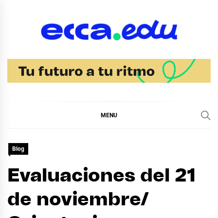
Skip
to
content
Blog Bachillerato
Ecca
MENU
Blog
Evaluaciones del 21
de noviembre/