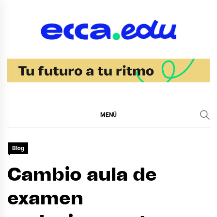
Ir
al
contenido
Blog Bachillerato
Ecca
MENÚ
Blog
Cambio aula de
examen