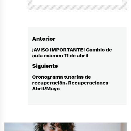
Anterior
Navegación
de
¡AVISO IMPORTANTE! Cambio de
Entrada
aula examen 11 de abril
anterior:
entradas
Siguiente
Cronograma tutorías de
Entrada
recuperación. Recuperaciones
siguiente:
Abril/Mayo