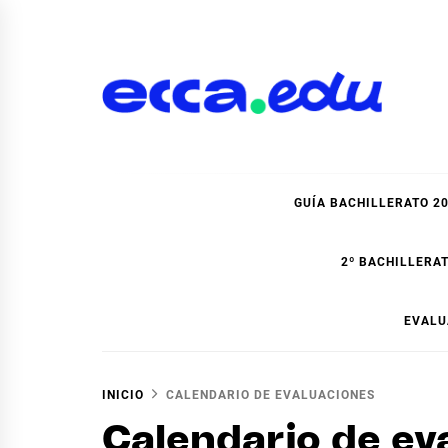
Ir
al
contenido
Blog Bachillerato E
GUÍA BACHILLERATO 2
2º BACHILLERAT
EVALU
INICIO
CALENDARIO DE EVALUACIONES
Calendario de ev