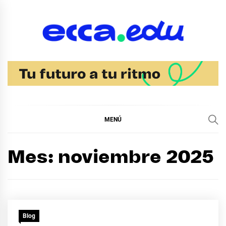
Ir
al
contenido
Blog Bachillerato
Ecca
MENÚ
Mes:
noviembre 2025
Blog