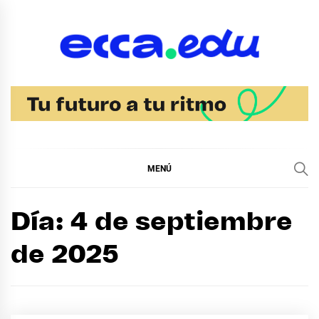
Ir
al
contenido
Blog Bachillerato
Ecca
MENÚ
Día:
4 de septiembre
de 2025