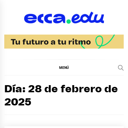
Ir
al
contenido
Blog Bachillerato
Ecca
MENÚ
Día:
28 de febrero de
2025